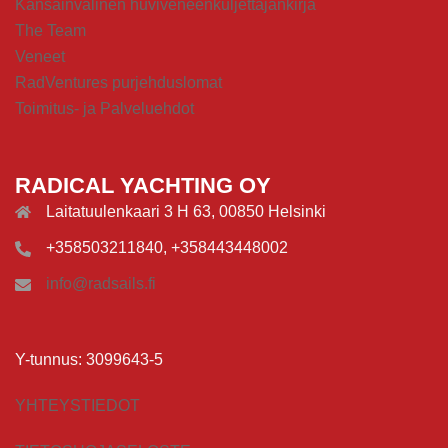
Kansainvälinen huviveneenkuljettajankirja
The Team
Veneet
RadVentures purjehduslomat
Toimitus- ja Palveluehdot
RADICAL YACHTING OY
Laitatuulenkaari 3 H 63, 00850 Helsinki
+358503211840, +358443448002
info@radsails.fi
Y-tunnus: 3099643-5
YHTEYSTIEDOT