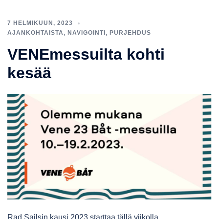
7 HELMIKUUN, 2023
AJANKOHTAISTA
,
NAVIGOINTI
,
PURJEHDUS
VENEmessuilta kohti
kesää
Rad Sailsin kausi 2023 starttaa tällä viikolla