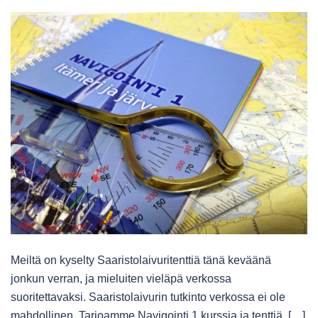
Meiltä on kyselty Saaristolaivuritenttiä tänä keväänä
jonkun verran, ja mieluiten vieläpä verkossa
suoritettavaksi. Saaristolaivurin tutkinto verkossa ei ole
mahdollinen. Tarjoamme Navigointi 1 kurssia ja tenttiä. […]