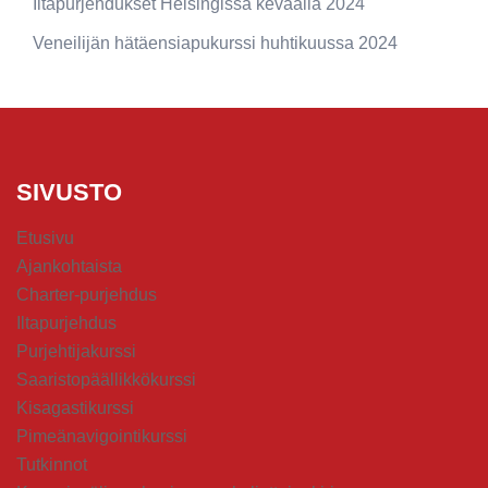
Iltapurjehdukset Helsingissä keväällä 2024
Veneilijän hätäensiapukurssi huhtikuussa 2024
SIVUSTO
Etusivu
Ajankohtaista
Charter-purjehdus
Iltapurjehdus
Purjehtijakurssi
Saaristopäällikkökurssi
Kisagastikurssi
Pimeänavigointikurssi
Tutkinnot