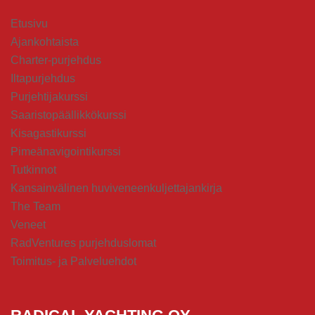
Etusivu
Ajankohtaista
Charter-purjehdus
Iltapurjehdus
Purjehtijakurssi
Saaristopäällikkökurssi
Kisagastikurssi
Pimeänavigointikurssi
Tutkinnot
Kansainvälinen huviveneenkuljettajankirja
The Team
Veneet
RadVentures purjehduslomat
Toimitus- ja Palveluehdot