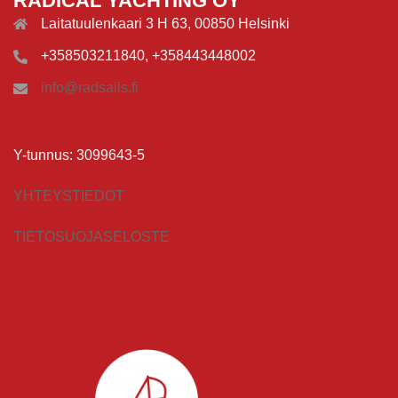
RADICAL YACHTING OY
Laitatuulenkaari 3 H 63, 00850 Helsinki
+358503211840, +358443448002
info@radsails.fi
Y-tunnus: 3099643-5
YHTEYSTIEDOT
TIETOSUOJASELOSTE