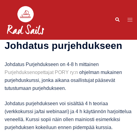
Johdatus purjehdukseen
Johdatus Purjehdukseen on 4-8 h mittainen
Purjehduksenopettajat PORY ry:n
ohjelman mukainen
purjehduskurssi, jonka aikana osallistujat pääsevät
tutustumaan purjehdukseen.
Johdatus purjehdukseen voi sisältää 4 h teoriaa
(verkkokurssi ja/tai webinaari) ja 4 h käytännön harjoittelua
veneellä. Kurssi sopii näin ollen mainiosti esimerkiksi
purjehduksen kokeiluun ennen pidempää kurssia.