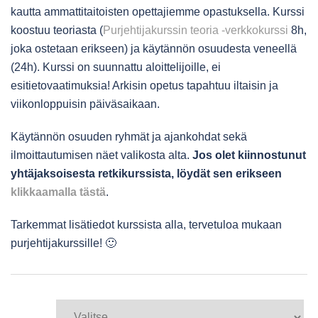
kautta ammattitaitoisten opettajiemme opastuksella. Kurssi
koostuu teoriasta (
Purjehtijakurssin teoria -verkkokurssi
8h,
joka ostetaan erikseen) ja käytännön osuudesta veneellä
(24h). Kurssi on suunnattu aloittelijoille, ei
esitietovaatimuksia! Arkisin opetus tapahtuu iltaisin ja
viikonloppuisin päiväsaikaan.
Käytännön osuuden ryhmät ja ajankohdat sekä
ilmoittautumisen näet valikosta alta.
Jos olet kiinnostunut
yhtäjaksoisesta retkikurssista, löydät sen erikseen
klikkaamalla tästä
.
Tarkemmat lisätiedot kurssista alla, tervetuloa mukaan
purjehtijakurssille! 🙂