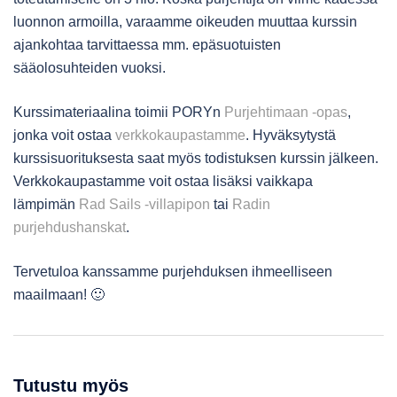
luonnon armoilla, varaamme oikeuden muuttaa kurssin
ajankohtaa tarvittaessa mm. epäsuotuisten
sääolosuhteiden vuoksi.
Kurssimateriaalina toimii PORYn
Purjehtimaan -opas
,
jonka voit ostaa
verkkokaupastamme
. Hyväksytystä
kurssisuorituksesta saat myös todistuksen kurssin jälkeen.
Verkkokaupastamme voit ostaa lisäksi vaikkapa
lämpimän
Rad Sails -villapipon
tai
Radin
purjehdushanskat
.
Tervetuloa kanssamme purjehduksen ihmeelliseen
maailmaan! 🙂
Tutustu myös