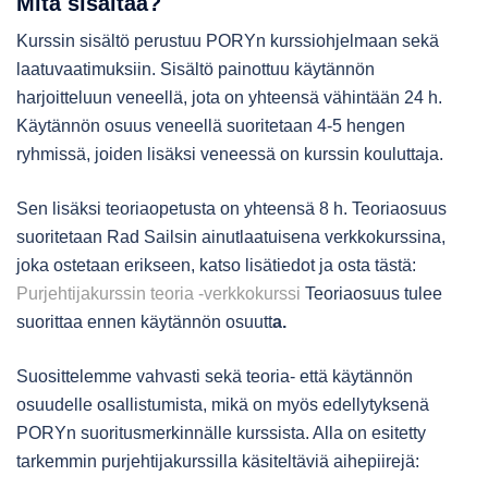
Mitä sisältää?
Kurssin sisältö perustuu PORYn kurssiohjelmaan sekä
laatuvaatimuksiin. Sisältö painottuu käytännön
harjoitteluun veneellä, jota on yhteensä vähintään 24 h.
Käytännön osuus veneellä suoritetaan 4-5 hengen
ryhmissä, joiden lisäksi veneessä on kurssin kouluttaja.
Sen lisäksi teoriaopetusta on yhteensä 8 h. Teoriaosuus
suoritetaan Rad Sailsin ainutlaatuisena verkkokurssina,
joka ostetaan erikseen, katso lisätiedot ja osta tästä:
Purjehtijakurssin teoria -verkkokurssi
Teoriaosuus tulee
suorittaa ennen käytännön osuutt
a.
Suosittelemme vahvasti sekä teoria- että käytännön
osuudelle osallistumista, mikä on myös edellytyksenä
PORYn suoritusmerkinnälle kurssista. Alla on esitetty
tarkemmin purjehtijakurssilla käsiteltäviä aihepiirejä: