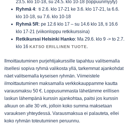
23.5. klo 10-18, su 24.5. klo 10-18 (loppuunmyyty)
Ryhmä 4
: ti 2.6. klo 17-21 ke 3.6. klo 17-21, la 6.6.
klo 10-18, su 7.6. klo 10-18
Ryhmä 5R
: pe 12.6 klo 17 – su 14.6 klo 18, ti 16.6
klo 17-21 (viikonloppu retkikurssina)
Retkikurssi Helsinki Hanko
: Ma 29.6. klo 9 -> to 2.7.
klo 16
.
KATSO ERILLINEN TUOTE
Ilmoittautuminen purjehtijakurssille tapahtuu valitsemalla
itsellesi sopiva ryhmä valikosta yllä, tarkemmat ajankohdat
näet valitsemalla kyseisen ryhmän. Viimeistele
ilmoittautuminen maksamalla verkkokauppamme kautta
varausmaksu 50 €. Loppusummasta lähetämme erillisen
laskun lähempänä kurssin ajankohtaa, paitsi jos kurssin
alkuun on alle 30 vrk, jolloin koko summa maksetaan
varauksen yhteydessä. Varausmaksua ei palauteta, ellei
koko ryhmän toteutuminen peruunnu.