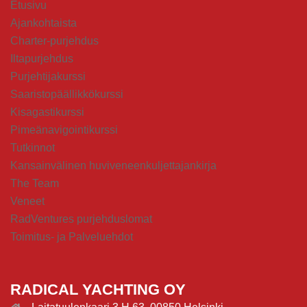
Etusivu
Ajankohtaista
Charter-purjehdus
Iltapurjehdus
Purjehtijakurssi
Saaristopäällikkökurssi
Kisagastikurssi
Pimeänavigointikurssi
Tutkinnot
Kansainvälinen huviveneenkuljettajankirja
The Team
Veneet
RadVentures purjehduslomat
Toimitus- ja Palveluehdot
RADICAL YACHTING OY