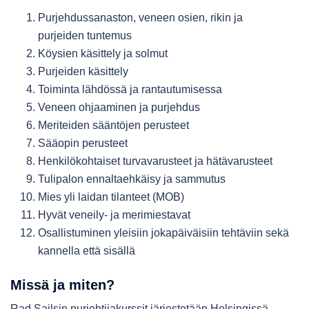
Purjehdussanaston, veneen osien, rikin ja
purjeiden tuntemus
Köysien käsittely ja solmut
Purjeiden käsittely
Toiminta lähdössä ja rantautumisessa
Veneen ohjaaminen ja purjehdus
Meriteiden sääntöjen perusteet
Sääopin perusteet
Henkilökohtaiset turvavarusteet ja hätävarusteet
Tulipalon ennaltaehkäisy ja sammutus
Mies yli laidan tilanteet (MOB)
Hyvät veneily- ja merimiestavat
Osallistuminen yleisiin jokapäiväisiin tehtäviin sekä
kannella että sisällä
Missä ja miten?
Rad Sailsin purjehtijakurssit järjestetään Helsingissä