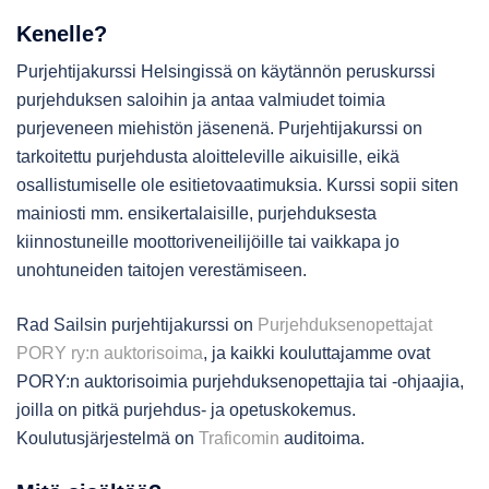
Kenelle?
Purjehtijakurssi Helsingissä on käytännön peruskurssi
purjehduksen saloihin ja antaa valmiudet toimia
purjeveneen miehistön jäsenenä. Purjehtijakurssi on
tarkoitettu purjehdusta aloitteleville aikuisille, eikä
osallistumiselle ole esitietovaatimuksia. Kurssi sopii siten
mainiosti mm. ensikertalaisille, purjehduksesta
kiinnostuneille moottoriveneilijöille tai vaikkapa jo
unohtuneiden taitojen verestämiseen.
Rad Sailsin purjehtijakurssi on
Purjehduksenopettajat
PORY ry:n auktorisoima
, ja kaikki kouluttajamme ovat
PORY:n auktorisoimia purjehduksenopettajia tai -ohjaajia,
joilla on pitkä purjehdus- ja opetuskokemus.
Koulutusjärjestelmä on
Traficomin
auditoima.