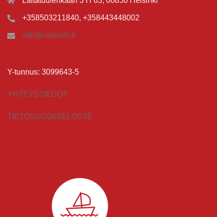
Laitatuulenkaari 3 H 63, 00850 Helsinki
+358503211840, +358443448002
info@radsails.fi
Y-tunnus: 3099643-5
YHTEYSTIEDOT
TIETOSUOJASELOSTE