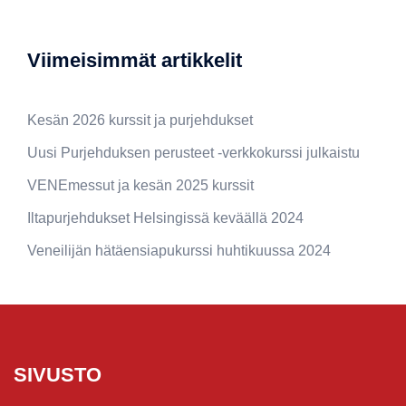
Viimeisimmät artikkelit
Kesän 2026 kurssit ja purjehdukset
Uusi Purjehduksen perusteet -verkkokurssi julkaistu
VENEmessut ja kesän 2025 kurssit
Iltapurjehdukset Helsingissä keväällä 2024
Veneilijän hätäensiapukurssi huhtikuussa 2024
SIVUSTO