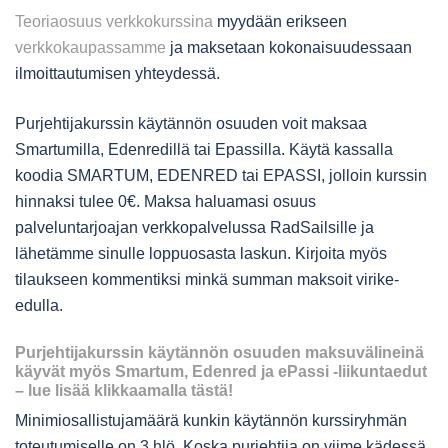
Teoriaosuus verkkokurssina
myydään erikseen
verkkokaupassamme
ja maksetaan kokonaisuudessaan
ilmoittautumisen yhteydessä.
Purjehtijakurssin käytännön osuuden voit maksaa
Smartumilla, Edenredillä tai Epassilla. Käytä kassalla
koodia SMARTUM, EDENRED tai EPASSI, jolloin kurssin
hinnaksi tulee 0€. Maksa haluamasi osuus
palveluntarjoajan verkkopalvelussa RadSailsille ja
lähetämme sinulle loppuosasta laskun. Kirjoita myös
tilaukseen kommentiksi minkä summan maksoit virike-
edulla.
Purjehtijakurssin käytännön osuuden maksuvälineinä
käyvät myös Smartum, Edenred ja ePassi -liikuntaedut
– lue lisää klikkaamalla tästä!
Minimiosallistujamäärä kunkin käytännön kurssiryhmän
toteutumiselle on 3 hlö. Koska purjehtija on viime kädessä