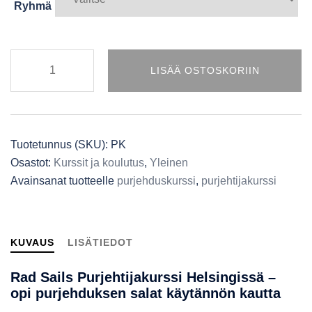
Ryhmä
LISÄÄ OSTOSKORIIN
Tuotetunnus (SKU):
PK
Osastot:
Kurssit ja koulutus
,
Yleinen
Avainsanat tuotteelle
purjehduskurssi
,
purjehtijakurssi
KUVAUS
LISÄTIEDOT
Rad Sails Purjehtijakurssi Helsingissä –
opi purjehduksen salat käytännön kautta