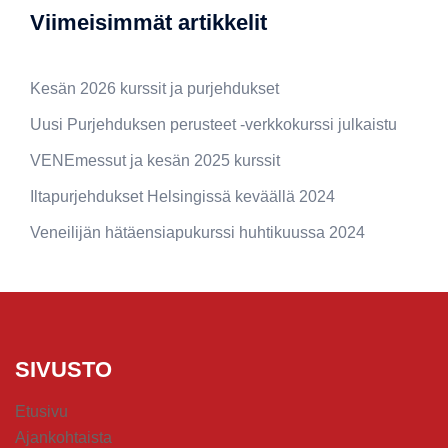
Viimeisimmät artikkelit
Kesän 2026 kurssit ja purjehdukset
Uusi Purjehduksen perusteet -verkkokurssi julkaistu
VENEmessut ja kesän 2025 kurssit
Iltapurjehdukset Helsingissä keväällä 2024
Veneilijän hätäensiapukurssi huhtikuussa 2024
SIVUSTO
Etusivu
Ajankohtaista