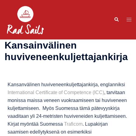
Kansainvälinen
huviveneenkuljettajankirja
Kansanvälinen huviveneenkuljettajankirja, englanniksi
International Certificate of Competence (ICC)
, tarvitaan
monissa maissa veneen vuokraamiseen tai huviveneen
kuljettamiseen. Myös Suomessa tämä pätevyyskirja
vaaditaan yli 24-metristen huviveneiden kuljettamiseen.
Kirjat myöntää Suomessa
Traficom
. Lupakirjan
saamisen edellytyksenä on esimerkiksi