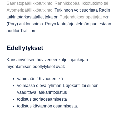
Saaristopäällikkötutkinto, Rannikkopäällikkötutkinto tai
Avomeripäällikkötutkinto.
Tutkinnon voit suorittaa Radin
tutkintotarkastajalle, joka on
Purjehduksenopettajat ry
:n
(Pory) auktorisoima. Poryn laatujärjestelmän puolestaan
auditoi Traficom.
Edellytykset
Kansainvölisen huviveneenkuljettajankirjan
myöntämisen edellytykset ovat:
vähintään 16 vuoden ikä
voimassa oleva ryhmän 1 ajokortti tai siihen
vaadittava lääkärintodistus
todistus teoriaosaamisesta
todistus käytännön osaamisesta.