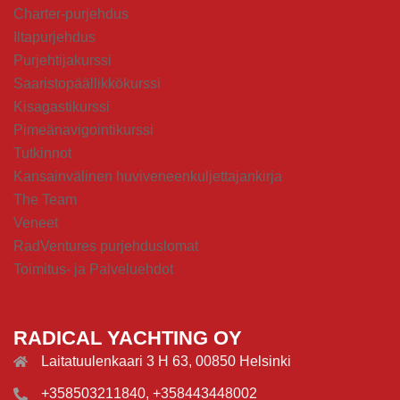
Charter-purjehdus
Iltapurjehdus
Purjehtijakurssi
Saaristopäällikkökurssi
Kisagastikurssi
Pimeänavigointikurssi
Tutkinnot
Kansainvälinen huviveneenkuljettajankirja
The Team
Veneet
RadVentures purjehduslomat
Toimitus- ja Palveluehdot
RADICAL YACHTING OY
Laitatuulenkaari 3 H 63, 00850 Helsinki
+358503211840, +358443448002