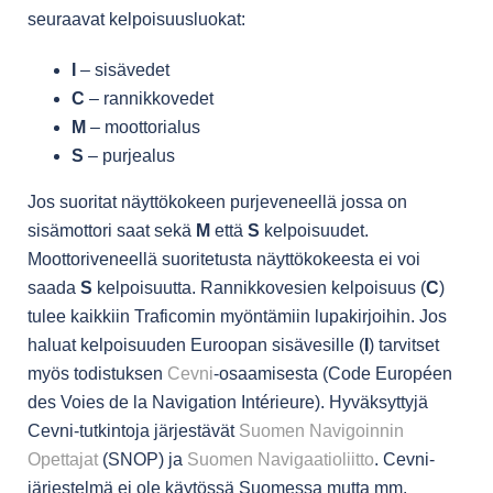
seuraavat kelpoisuusluokat:
I
– sisävedet
C
– rannikkovedet
M
– moottorialus
S
– purjealus
Jos suoritat näyttökokeen purjeveneellä jossa on
sisämottori saat sekä
M
että
S
kelpoisuudet.
Moottoriveneellä suoritetusta näyttökokeesta ei voi
saada
S
kelpoisuutta. Rannikkovesien kelpoisuus (
C
)
tulee kaikkiin Traficomin myöntämiin lupakirjoihin. Jos
haluat kelpoisuuden Euroopan sisävesille (
I
) tarvitset
myös todistuksen
Cevni
-osaamisesta (Code Européen
des Voies de la Navigation Intérieure). Hyväksyttyjä
Cevni-tutkintoja järjestävät
Suomen Navigoinnin
Opettajat
(SNOP) ja
Suomen Navigaatioliitto
. Cevni-
järjestelmä ei ole käytössä Suomessa mutta mm.