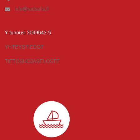
info@radsails.fi
Y-tunnus: 3099643-5
YHTEYSTIEDOT
TIETOSUOJASELOSTE