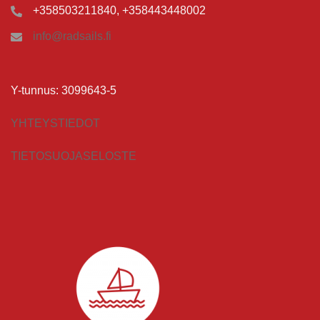
+358503211840, +358443448002
info@radsails.fi
Y-tunnus: 3099643-5
YHTEYSTIEDOT
TIETOSUOJASELOSTE