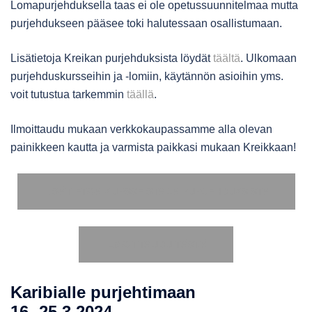
Lomapurjehduksella taas ei ole opetussuunnitelmaa mutta
purjehdukseen pääsee toki halutessaan osallistumaan.
Lisätietoja Kreikan purjehduksista löydät
täältä
. Ulkomaan
purjehduskursseihin ja -lomiin, käytännön asioihin yms.
voit tutustua tarkemmin
täällä
.
Ilmoittaudu mukaan verkkokaupassamme alla olevan
painikkeen kautta ja varmista paikkasi mukaan Kreikkaan!
LISÄTIETOA KURSSEISTA JA PURJEHDUKSISTA
ILMOITTAUDU TÄSTÄ
Karibialle purjehtimaan
16.-25.3.2024