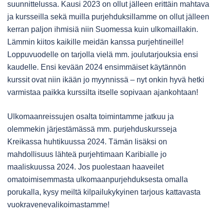
suunnittelussa. Kausi 2023 on ollut jälleen erittäin mahtava
ja kursseilla sekä muilla purjehduksillamme on ollut jälleen
kerran paljon ihmisiä niin Suomessa kuin ulkomaillakin.
Lämmin kiitos kaikille meidän kanssa purjehtineille!
Loppuvuodelle on tarjolla vielä mm. joulutarjouksia ensi
kaudelle. Ensi kevään 2024 ensimmäiset käytännön
kurssit ovat niin ikään jo myynnissä – nyt onkin hyvä hetki
varmistaa paikka kurssilta itselle sopivaan ajankohtaan!
Ulkomaanreissujen osalta toimintamme jatkuu ja
olemmekin järjestämässä mm. purjehduskursseja
Kreikassa huhtikuussa 2024. Tämän lisäksi on
mahdollisuus lähteä purjehtimaan Karibialle jo
maaliskuussa 2024. Jos puolestaan haaveilet
omatoimisemmasta ulkomaanpurjehduksesta omalla
porukalla, kysy meiltä kilpailukykyinen tarjous kattavasta
vuokravenevalikoimastamme!