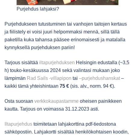
Purjehdus lahjaksi?
Purjehdukseen tutustuminen tai vanhojen taitojen kertaus
ja fiilistely ei voisi juuri helpommaksi mennä, sillä tällä
paketilla kuka tahansa pääsee erinomaisesti ja matalalla
kynnyksellä purjehduksen pariin!
Tarjous sisältää
iltapurjehduksen
Helsingin edustalla (~3,5
h) touko-kesäkuussa 2024 sekä valintasi mukaan joko
lämpimän
Rad Sails -villapipon
tai
–purjehdushanskat
–
kaikki tämä yhteishintaan
75 €
(sis. alv., norm. 94 €).
Osta suoraan
verkkokaupastamme
oheisen painikkeen
kautta. Tarjous on voimassa 31.12.2023 asti.
Iltapurjehdus
toimitetaan lahjakorttina pdf-tiedostona
sähköpostiin. Lahjakortti sisältää henkilökohtaisen koodin,