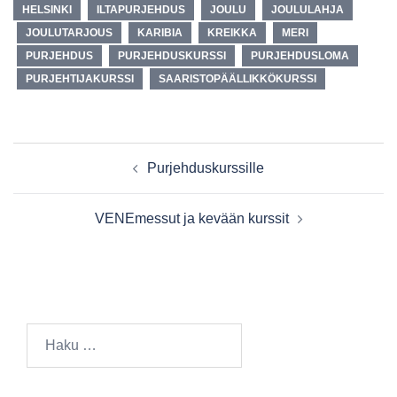
HELSINKI
ILTAPURJEHDUS
JOULU
JOULULAHJA
JOULUTARJOUS
KARIBIA
KREIKKA
MERI
PURJEHDUS
PURJEHDUSKURSSI
PURJEHDUSLOMA
PURJEHTIJAKURSSI
SAARISTOPÄÄLLIKKÖKURSSI
Purjehduskurssille
VENEmessut ja kevään kurssit