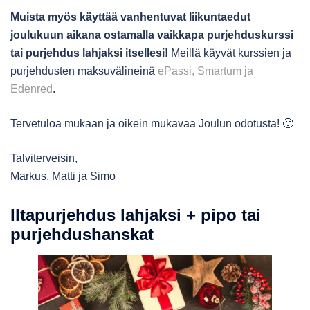
Muista myös käyttää vanhentuvat liikuntaedut
joulukuun aikana ostamalla vaikkapa purjehduskurssi
tai purjehdus lahjaksi itsellesi!
Meillä käyvät kurssien ja
purjehdusten maksuvälineinä
ePassi, Smartum ja
Edenred
.
Tervetuloa mukaan ja oikein mukavaa Joulun odotusta! 🙂
Talviterveisin,
Markus, Matti ja Simo
Iltapurjehdus lahjaksi + pipo tai
purjehdushanskat