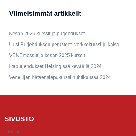
Viimeisimmät artikkelit
Kesän 2026 kurssit ja purjehdukset
Uusi Purjehduksen perusteet -verkkokurssi julkaistu
VENEmessut ja kesän 2025 kurssit
Iltapurjehdukset Helsingissä keväällä 2024
Veneilijän hätäensiapukurssi huhtikuussa 2024
SIVUSTO
Etusivu