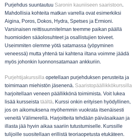
Purjehdus suuntautuu
Saronin kauniiseen saaristoon
.
Mahdollisia kohteita matkan varrella ovat esimerkiksi
Aigina, Poros, Dokos, Hydra, Spetses ja Ermioni.
Varsinaisen reittisuunnitelman teemme paikan päällä
huomioiden sääolosuhteet ja osallistujien toiveet.
Useimmiten olemme yötä satamassa (yöpyminen
veneessä) mutta yhtenä tai kahtena iltana voimme jäädä
myös johonkin luonnonsatamaan ankkuriin.
Purjehtijakurssilla
opetellaan purjehduksen perusteita ja
toimimaan miehistön jäsenenä.
Saaristopäällikkökurssilla
harjoitellaan veneen päällikkönä toimimista. Voit lukea
lisää kursseista
täältä
. Kurssi onkin erityisen hyödyllinen,
jos on aikomuksena myöhemmin vuokrata itsenäisesti
veneitä Välimerellä. Harjoitteita tehdään päiväsaikaan ja
illasta jää hyvin aikaa saariin tutustumiselle. Kurssille
tulijoille suositellaan erillistä teoriaopetusta etukäteen.