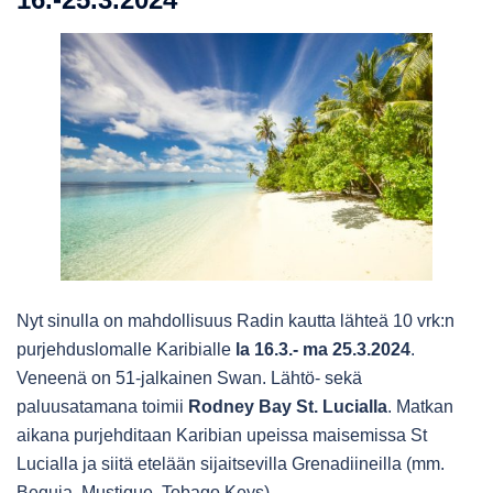
Nyt sinulla on mahdollisuus Radin kautta lähteä 10 vrk:n
purjehduslomalle Karibialle
la 16.3.- ma 25.3.2024
.
Veneenä on 51-jalkainen Swan. Lähtö- sekä
paluusatamana toimii
Rodney Bay St. Lucialla
. Matkan
aikana purjehditaan Karibian upeissa maisemissa St
Lucialla ja siitä etelään sijaitsevilla Grenadiineilla (mm.
Bequia, Mustique, Tobago Keys).