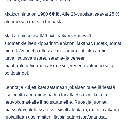
Matkan hinta on
1900 €/hlö
. Alle 26-vuotiaat saavat 25 %
alennuksen matkan hinnasta.
Matkan hinta sisältää hyttipaikan veneessä,
suomenkielisen kipparin/miehistön, lakanat, ruoat&juomat
merellä/veneellä ollessa sis. aamupalat joka aamu,
turvallisuusvarusteet, satama- ja veneen
maahantulo-/viranomaismaksut, veneen vakuutukset ja
polttoaineet.
Lennot ja kuljetukset satamaan jokaisen tulee järjestää
itse, mutta annamme näihin tarvittaessa vinkkejä ja
neuvoja matkalle ilmoittautuneille. Ruoat ja juomat
maissa/ravintoloissa eivät sisälly hintaan, matkan aikana
ruokaillaan useimmiten iltaisin satamissa/saarissa.