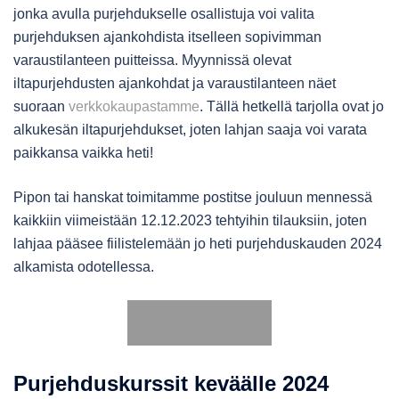
jonka avulla purjehdukselle osallistuja voi valita
purjehduksen ajankohdista itselleen sopivimman
varaustilanteen puitteissa. Myynnissä olevat
iltapurjehdusten ajankohdat ja varaustilanteen näet
suoraan
verkkokaupastamme
. Tällä hetkellä tarjolla ovat jo
alkukesän iltapurjehdukset, joten lahjan saaja voi varata
paikkansa vaikka heti!
Pipon tai hanskat toimitamme postitse jouluun mennessä
kaikkiin viimeistään 12.12.2023 tehtyihin tilauksiin, joten
lahjaa pääsee fiilistelemään jo heti purjehduskauden 2024
alkamista odotellessa.
OSTA TÄSTÄ
Purjehduskurssit keväälle 2024