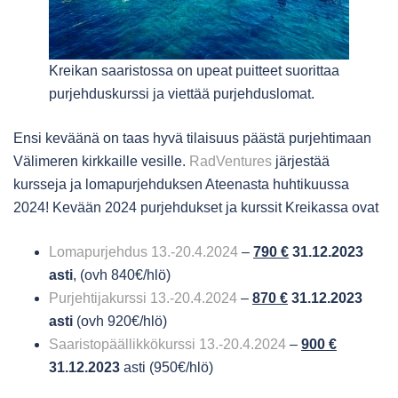
Kreikan saaristossa on upeat puitteet suorittaa
purjehduskurssi ja viettää purjehduslomat.
Ensi keväänä on taas hyvä tilaisuus päästä purjehtimaan
Välimeren kirkkaille vesille.
RadVentures
järjestää
kursseja ja lomapurjehduksen Ateenasta huhtikuussa
2024! Kevään 2024 purjehdukset ja kurssit Kreikassa ovat
Lomapurjehdus 13.-20.4.2024
–
790 €
31.12.2023
asti
, (ovh 840€/hlö)
Purjehtijakurssi 13.-20.4.2024
–
870 €
31.12.2023
asti
(ovh 920€/hlö)
Saaristopäällikkökurssi 13.-20.4.2024
–
900 €
31.12.2023
asti (950€/hlö)