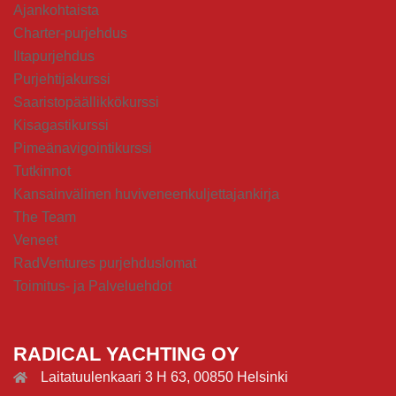
Ajankohtaista
Charter-purjehdus
Iltapurjehdus
Purjehtijakurssi
Saaristopäällikkökurssi
Kisagastikurssi
Pimeänavigointikurssi
Tutkinnot
Kansainvälinen huviveneenkuljettajankirja
The Team
Veneet
RadVentures purjehduslomat
Toimitus- ja Palveluehdot
RADICAL YACHTING OY
Laitatuulenkaari 3 H 63, 00850 Helsinki