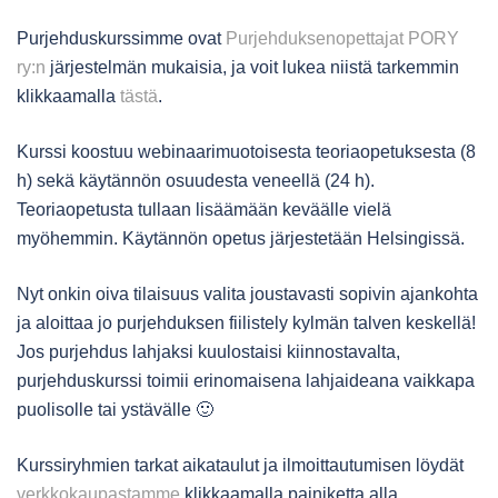
Purjehduskurssimme ovat
Purjehduksenopettajat PORY
ry:n
järjestelmän mukaisia, ja voit lukea niistä tarkemmin
klikkaamalla
tästä
.
Kurssi koostuu webinaarimuotoisesta teoriaopetuksesta (8
h) sekä käytännön osuudesta veneellä (24 h).
Teoriaopetusta tullaan lisäämään keväälle vielä
myöhemmin. Käytännön opetus järjestetään Helsingissä.
Nyt onkin oiva tilaisuus valita joustavasti sopivin ajankohta
ja aloittaa jo purjehduksen fiilistely kylmän talven keskellä!
Jos purjehdus lahjaksi kuulostaisi kiinnostavalta,
purjehduskurssi toimii erinomaisena lahjaideana vaikkapa
puolisolle tai ystävälle 🙂
Kurssiryhmien tarkat aikataulut ja ilmoittautumisen löydät
verkkokaupastamme
klikkaamalla painiketta alla.