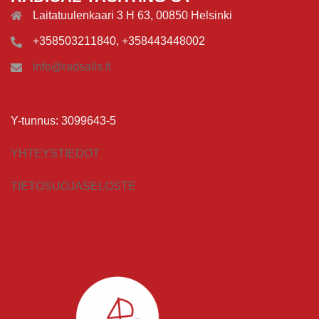
Laitatuulenkaari 3 H 63, 00850 Helsinki
+358503211840, +358443448002
info@radsails.fi
Y-tunnus: 3099643-5
YHTEYSTIEDOT
TIETOSUOJASELOSTE