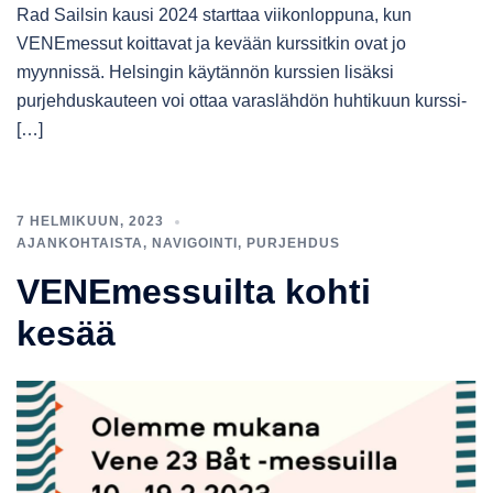
Rad Sailsin kausi 2024 starttaa viikonloppuna, kun
VENEmessut koittavat ja kevään kurssitkin ovat jo
myynnissä. Helsingin käytännön kurssien lisäksi
purjehduskauteen voi ottaa varaslähdön huhtikuun kurssi-
[…]
7 HELMIKUUN, 2023
AJANKOHTAISTA
,
NAVIGOINTI
,
PURJEHDUS
VENEmessuilta kohti
kesää