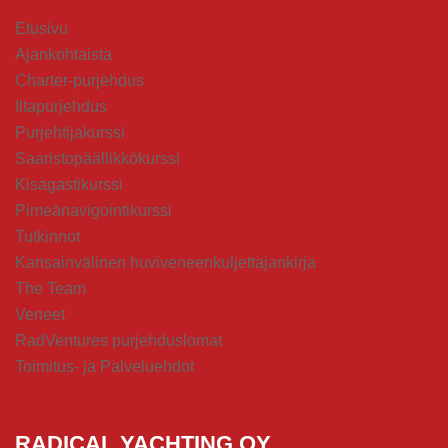
Etusivu
Ajankohtaista
Charter-purjehdus
Iltapurjehdus
Purjehtijakurssi
Saaristopäällikkökurssi
Kisagastikurssi
Pimeänavigointikurssi
Tutkinnot
Kansainvälinen huviveneenkuljettajankirja
The Team
Veneet
RadVentures purjehduslomat
Toimitus- ja Palveluehdot
RADICAL YACHTING OY