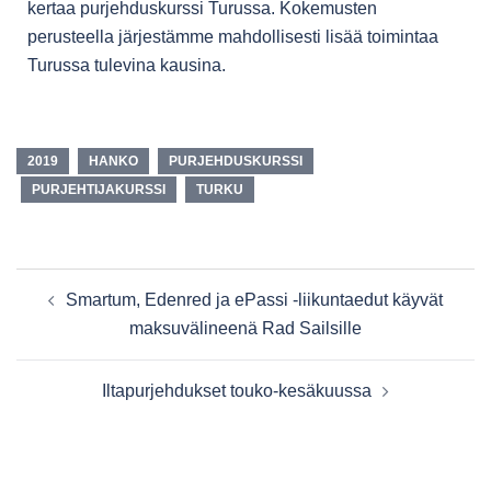
kertaa purjehduskurssi Turussa. Kokemusten
perusteella järjestämme mahdollisesti lisää toimintaa
Turussa tulevina kausina.
2019
HANKO
PURJEHDUSKURSSI
PURJEHTIJAKURSSI
TURKU
Smartum, Edenred ja ePassi -liikuntaedut käyvät
maksuvälineenä Rad Sailsille
Iltapurjehdukset touko-kesäkuussa