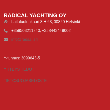
RADICAL YACHTING OY
Laitatuulenkaari 3 H 63, 00850 Helsinki
+358503211840, +358443448002
info@radsails.fi
Y-tunnus: 3099643-5
YHTEYSTIEDOT
TIETOSUOJASELOSTE