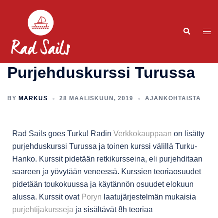
Purjehduskurssi Turussa
BY
MARKUS
28 MAALISKUUN, 2019
AJANKOHTAISTA
Rad Sails goes Turku! Radin
Verkkokauppaan
on lisätty
purjehduskurssi Turussa ja toinen kurssi välillä Turku-
Hanko. Kurssit pidetään retkikursseina, eli purjehditaan
saareen ja yövytään veneessä. Kurssien teoriaosuudet
pidetään toukokuussa ja käytännön osuudet elokuun
alussa. Kurssit ovat
Poryn
laatujärjestelmän mukaisia
purjehtijakursseja
ja sisältävät 8h teoriaa