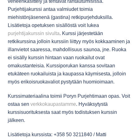
veneenkäsittely ja tehtävät rantautumisissa.
Purjehtijakurssi antaa valmiudet toimia
miehistönjäsenenä (gastina) retkipurjehduksilla.
Lisätietoja opetuksen sisällöstä voit lukea
purjehtijakurssin sivulta
. Kurssi järjestetään
retkikurssina jolloin kurssiin liittyy myös kokkaaminen ja
illanvietot saaressa, mahdollisuus saunoa, jne. Ruoka
ei sisälly kurssin hintaan vaan ruokailut ovat
omakustanteisia. Kurssiporukan kanssa sovitaan
etukäteen ruokailuista ja kaupassa käymisesta, jolloin
myös erikoisruokavaliot pystytään huomioimaan.
Kurssimateriaalina toimii Poryn Purjehtimaan opas. Voit
ostaa sen
verkkokaupastamme
. Hyväksytystä
kurssisuorituksesta saat myös todistuksen kurssin
jälkeen.
Lisätietoja kurssista: +358 50 3211840 / Matti