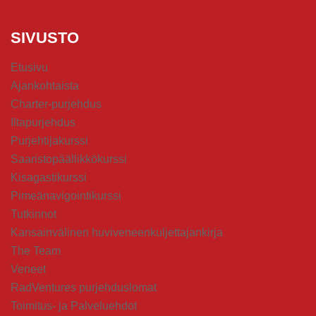
SIVUSTO
Etusivu
Ajankohtaista
Charter-purjehdus
Iltapurjehdus
Purjehtijakurssi
Saaristopäällikkökurssi
Kisagastikurssi
Pimeänavigointikurssi
Tutkinnot
Kansainvälinen huviveneenkuljettajankirja
The Team
Veneet
RadVentures purjehduslomat
Toimitus- ja Palveluehdot