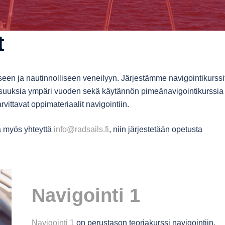
t
seen ja nautinnolliseen veneilyyn. Järjestämme navigointikurssi
isuuksia ympäri vuoden sekä käytännön pimeänavigointikurssia
arvittavat oppimateriaalit navigointiin.
aa myös yhteyttä
info@radsails.fi
, niin järjestetään opetusta
Navigointi 1
Navigointi 1
on perustason teoriakurssi navigointiin.