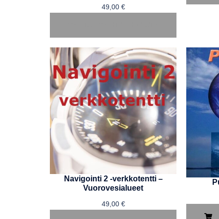
49,00
€
VALITSE VAIHTOEHDOISTA
Navigointi 2 -verkkotentti –
Pu
Vuorovesialueet
49,00
€
L