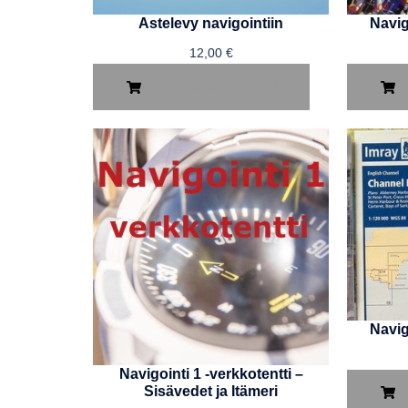
Astelevy navigointiin
Navig
12,00
€
LISÄÄ OSTOSKORIIN
L
Navig
Navigointi 1 -verkkotentti –
Sisävedet ja Itämeri
L