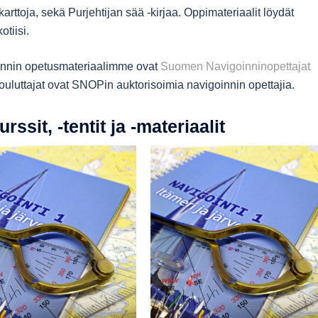
skarttoja, sekä Purjehtijan sää -kirjaa. Oppimateriaalit löydät
tiisi.
goinnin opetusmateriaalimme ovat
Suomen Navigoinninopettajat
kouluttajat ovat SNOPin auktorisoimia navigoinnin opettajia.
ssit, -tentit ja -materiaalit