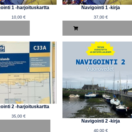
ointi 1 -harjoituskartta
Navigointi 1 -kirja
10,00
€
37,00
€
UE LISÄÄ
LISÄÄ OSTOSKORIIN
ointi 2 -harjoituskartta
35,00
€
Navigointi 2 -kirja
ISÄÄ OSTOSKORIIN
40,00
€