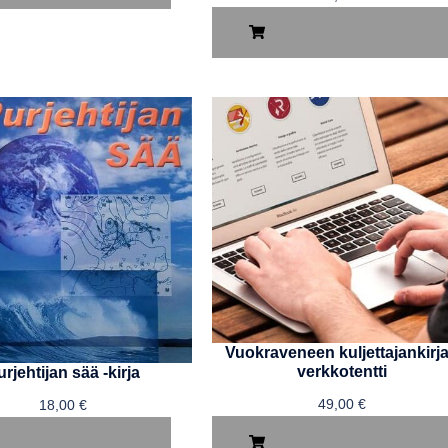
LISÄÄ OSTOSKORIIN
Vuokraveneen kuljettajankirja
verkkotentti
rjehtijan sää -kirja
49,00
€
18,00
€
LISÄÄ OSTOSKORIIN
ISÄÄ OSTOSKORIIN