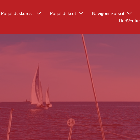
Purjehduskurssit
Purjehdukset
Navigointikurssit
RadVentu