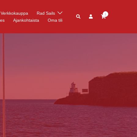
Verkkokauppa
Rad Sails
1
res
Ajankohtaista
Oma tili