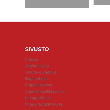
VALITSE VAIHTOEHDOISTA
SIVUSTO
Etusivu
Ajankohtaista
Charter-purjehdus
Iltapurjehdus
Purjehtijakurssi
Saaristopäällikkökurssi
Kisagastikurssi
Pimeänavigointikurssi