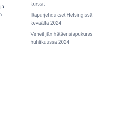
kurssit
oja
ä
Iltapurjehdukset Helsingissä
keväällä 2024
Veneilijän hätäensiapukurssi
huhtikuussa 2024