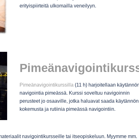
erityispiirteitä ulkomailla veneilyyn.
Pimeänavigointikurss
Pimeänavigointikurssilla
(11 h) harjoitellaan käytännö
navigointia pimeässä. Kurssi soveltuu navigoinnin
perusteet jo osaaville, jotka haluavat saada käytännön
kokemusta ja rutiinia pimeässä navigointiin.
teriaalit navigointikursseille tai itseopiskeluun. Myymme mm.