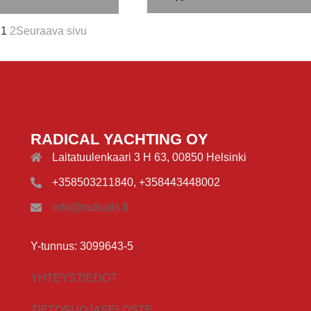
1
2
Seuraava sivu
RADICAL YACHTING OY
Laitatuulenkaari 3 H 63, 00850 Helsinki
+358503211840, +358443448002
info@radsails.fi
Y-tunnus: 3099643-5
YHTEYSTIEDOT
TIETOSUOJASELOSTE