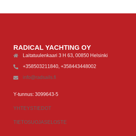
RADICAL YACHTING OY
Laitatuulenkaari 3 H 63, 00850 Helsinki
+358503211840, +358443448002
info@radsails.fi
Y-tunnus: 3099643-5
YHTEYSTIEDOT
TIETOSUOJASELOSTE