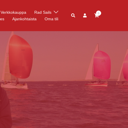
Verkkokauppa
Rad Sails
0
res
Ajankohtaista
Oma tili