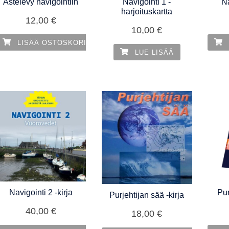
Astelevy navigointiin
Navigointi 1 -
Na
harjoituskartta
12,00
€
10,00
€
LISÄÄ OSTOSKORIIN
LUE LISÄÄ
Navigointi 2 -kirja
Pu
Purjehtijan sää -kirja
40,00
€
18,00
€