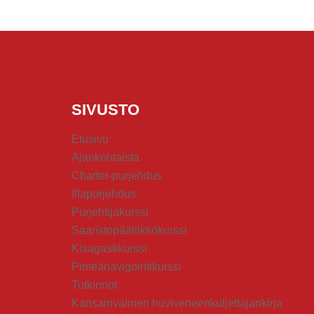
SIVUSTO
Etusivu
Ajankohtaista
Charter-purjehdus
Iltapurjehdus
Purjehtijakurssi
Saaristopäällikkökurssi
Kisagastikurssi
Pimeänavigointikurssi
Tutkinnot
Kansainvälinen huviveneenkuljettajankirja