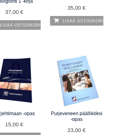
vigointi 1 -kirja
35,00
€
37,00
€
LISÄÄ OSTOSKORIIN
LISÄÄ OSTOSKORIIN
rjehtimaan -opas
Purjeveneen päälliköksi
-opas
15,00
€
23,00
€