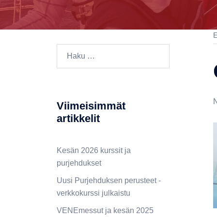
E
N
Viimeisimmät
artikkelit
Kesän 2026 kurssit ja
purjehdukset
Uusi Purjehduksen perusteet -
verkkokurssi julkaistu
VENEmessut ja kesän 2025