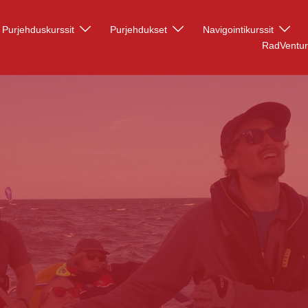
Purjehduskurssit
Purjehdukset
Navigointikurssit
RadVentu